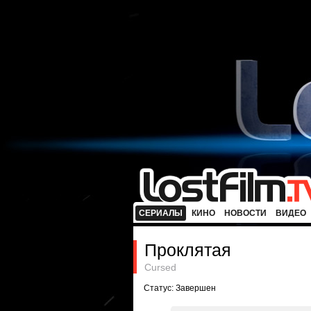
СЕРИАЛЫ
КИНО
НОВОСТИ
ВИДЕО
Проклятая
Cursed
Статус: Завершен