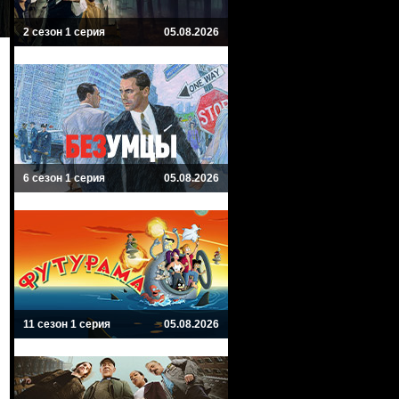
2 сезон 1 серия
05.08.2026
6 сезон 1 серия
05.08.2026
11 сезон 1 серия
05.08.2026