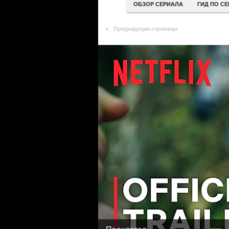
ОБЗОР СЕРИАЛА
ГИД ПО С
Предыдущая страница