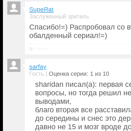
SupeRat
Заслуженный зритель
Спасибо!=) Распробовал со вт
обалденный сериал!=)
Ответить
sarfay
|
Гость
Оценка серии: 1 из 10
sharidan писал(а): первая 
вопросы, но тогда решил н
выводами,
благо вторая все расставил
до середины и снес это дер
давно не 15 и мозг вроде д