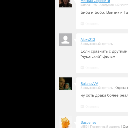
Миссия Серенити
|
katana1975
Заслуженный зрит
Биба и Бобо, Винтик и Га
Ответить
Alexv213
Заслуженный зритель
Если сравнить с другим
"чукотский" фильм.
Ответить
BulanovVV
|
Заслуженный зритель
Оценка с
ну хоть драки более реал
Ответить
Suspense
|
|
e559
Постоянный зритель
Оце