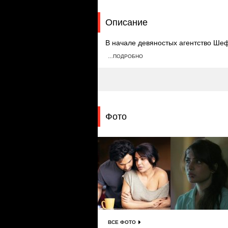
Описание
В начале девяностых агентство Шеф
встречаться с Банни. Через восемь
…ПОДРОБНО
девушек Ханни и Нади, попутно спа
Фото
ВСЕ ФОТО