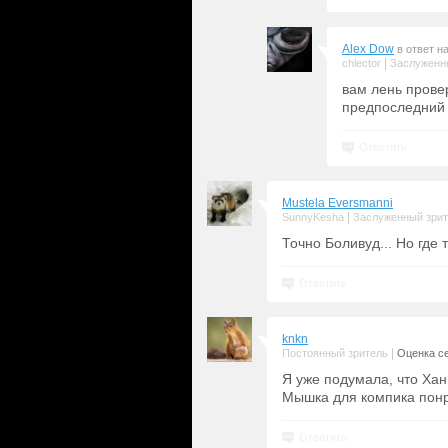
Alex Dow
в ответ н
|
chlector
Заслуженн
вам лень провер
предпоследний 
Ответить
Mustela Eversmanni
|
SunnyKesha
Заслуженный зри
Точно Боливуд... Но где
Ответить
knkn
|
Постоянный зритель
Оценка се
Я уже подумала, что Хан
Мышка для компика понра
Ответить