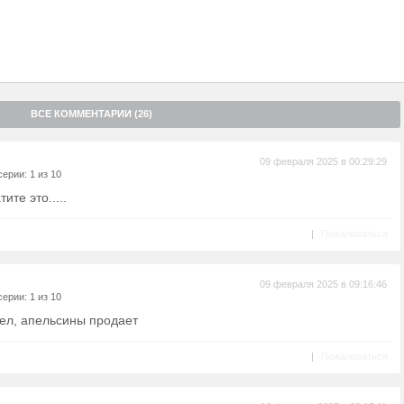
ВСЕ КОММЕНТАРИИ (26)
09 февраля 2025 в 00:29:29
ерии: 1 из 10
ите это.....
|
Пожаловаться
09 февраля 2025 в 09:16:46
ерии: 1 из 10
дел, апельсины продает
|
Пожаловаться