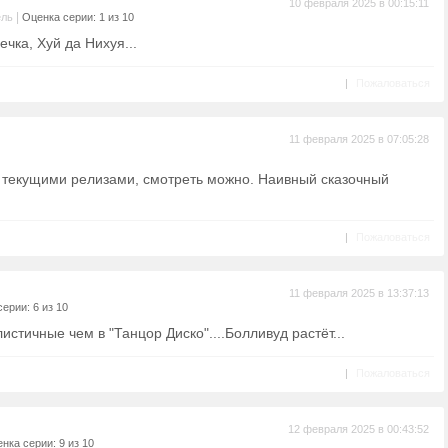
10 февраля 2025 в 00:15:11
|
ель
Оценка серии: 1 из 10
ечка, Хуй да Нихуя...
|
Пожаловаться
11 февраля 2025 в 07:05:28
и текущими релизами, смотреть можно. Наивный сказочный
|
Пожаловаться
11 февраля 2025 в 13:37:13
ерии: 6 из 10
истичные чем в "Танцор Диско"....Болливуд растёт...
|
Пожаловаться
12 февраля 2025 в 00:43:52
нка серии: 9 из 10