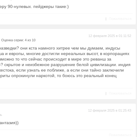
ру 90-нулевых. пейджеры такие:)
|
Пожаловаться
12 февраля 2025 в 01:11:52
|
Оценка серии: 4 из 10
разведки? они кста намного хитрее чем мы думаем, индусы
сша и европы, многие достигли нереальных высот, в корпорациях
озможно то что сейчас происходит в мире это реванш за
? скрытое и неизбежное разрушение белой цивилизации. индия
жестока, если узнать ее поближе, а если они тайно заключили
бриты опрокинули наркотой, то боюсь это реальный конец
|
Пожаловаться
12 февраля 2025 в 01:25:43
ль
антазия))
Пожаловаться