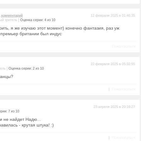
а
комментарий
12 февраля 2025 в 01:46:35
|
ый зритель
Оценка серии: 4 из 10
ить, я же изучаю этот момент) конечно фантазия, раз уж
премьер британии был индус
Пожаловаться
22 февраля 2025 в 05:32:55
|
тель
Оценка серии: 2 из 10
 танцы?
|
Пожаловаться
23 апреля 2025 в 20:16:27
рии: 7 из 10
и не найдет Надю...
вилась - крутая штука! :)
|
Пожаловаться