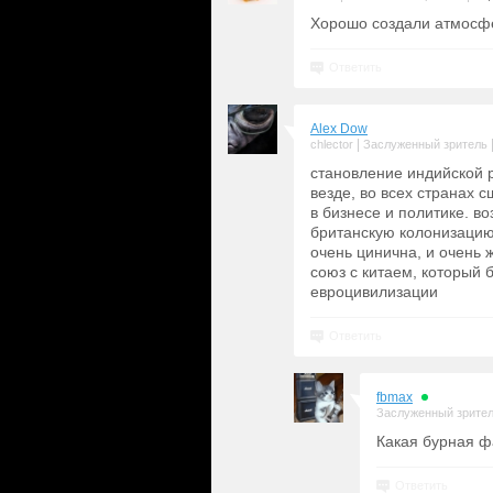
Хорошо создали атмосфе
Ответить
Alex Dow
|
chlector
Заслуженный зритель
становление индийской 
везде, во всех странах 
в бизнесе и политике. в
британскую колонизацию
очень цинична, и очень 
союз с китаем, который 
евроцивилизации
Ответить
fbmax
Заслуженный зрите
Какая бурная ф
Ответить