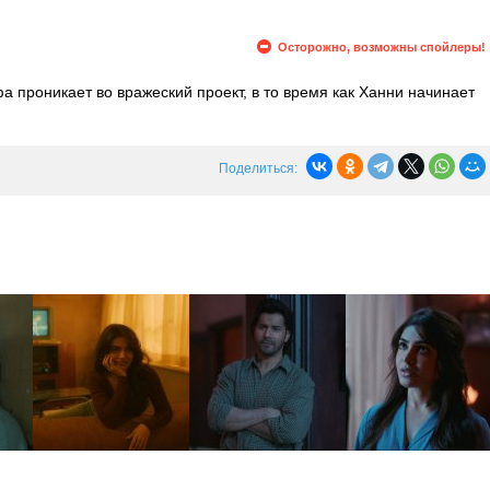
Осторожно, возможны спойлеры!
а проникает во вражеский проект, в то время как Ханни начинает
 лет Банни и Чако отправляются на поиски давних знакомых
саясь от нападений.
Поделиться: