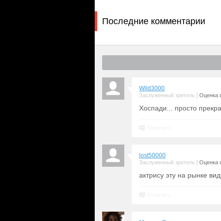
Последние комментарии
Wild3000
|
Заслуженный зритель
Оценка с
Хоспади... просто прекрат
Ответить
lost50000
|
Заслуженный зритель
Оценка с
актрису эту на рынке ви
Ответить