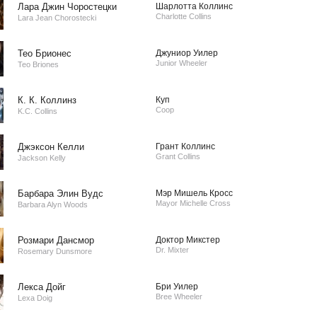
Лара Джин Чоростецки
Шарлотта Коллинс
Charlotte Collins
Lara Jean Chorostecki
Тео Брионес
Джуниор Уилер
Junior Wheeler
Teo Briones
К. К. Коллинз
Куп
Coop
K.C. Collins
Джэксон Келли
Грант Коллинс
Grant Collins
Jackson Kelly
Барбара Элин Вудс
Мэр Мишель Кросс
Mayor Michelle Cross
Barbara Alyn Woods
Розмари Дансмор
Доктор Микстер
Dr. Mixter
Rosemary Dunsmore
Лекса Дойг
Бри Уилер
Bree Wheeler
Lexa Doig