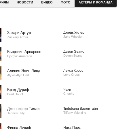
ЕРИЯМ
НОВОСТИ
ВИДЕО
ФОТО
АКТЕРЫ И КОМАНДА
Закари Артур
Джейк Уилер
Jake Wheeler
Zackary Arthur
Бьоргвин Арнарсон
Дэвон Эванс
Devon Evans
Bjorgvin Arnarson
Аливия Элин Линд
Лекси Кросс
Lexy Cross
Alyvia Alyn Lind
Брэд Дуриф
Чаки
Chucky
Brad Dourif
Дженнифер Тилли
Тиффани Валентайн
Tiffany Valentine
Jennifer Tilly
Фиона Дуриф
Ника Пирс