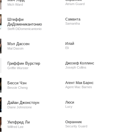
Atrium Guard
Mich Ward
Штеффи
Саманта
Samantha
ДиДоменикантонио
Steffi DiDomenicantonio
Мэл Дассен
Илай
Eli
Mal Dassin
Гриффин Вурстер
Джозеф Коллинс
Joseph Collins
Griffin Wurster
Бесси Чэн
Агент Мак Барнс
Agent Mac Barnes
Bessie Cheng
Дайан Джонстоун
Люси
Lucy
Diane Johnstone
Уилфред Ли
Охранник
Security Guard
Wilfred Lee