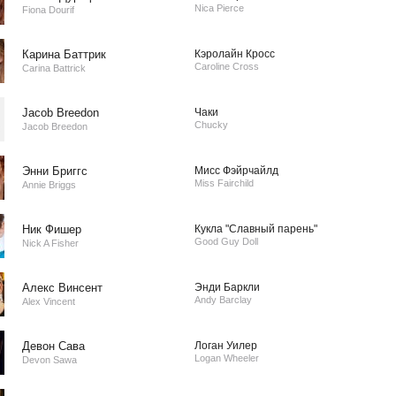
Nica Pierce
Fiona Dourif
Карина Баттрик
Кэролайн Кросс
Caroline Cross
Carina Battrick
Jacob Breedon
Чаки
Chucky
Jacob Breedon
Энни Бриггс
Мисс Фэйрчайлд
Miss Fairchild
Annie Briggs
Ник Фишер
Кукла "Славный парень"
Good Guy Doll
Nick A Fisher
Алекс Винсент
Энди Баркли
Andy Barclay
Alex Vincent
Девон Сава
Логан Уилер
Logan Wheeler
Devon Sawa