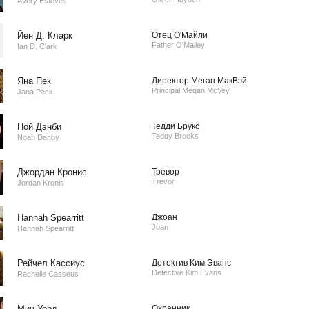
Avery Esteves
Йен Д. Кларк
Отец О'Майли
Father O'Malley
Ian D. Clark
Яна Пек
Директор Меган МакВэй
Principal Megan McVey
Jana Peck
Ной Дэнби
Тедди Брукс
Teddy Brooks
Noah Danby
Джордан Кронис
Тревор
Trevor
Jordan Kronis
Hannah Spearritt
Джоан
Joan
Hannah Spearritt
Рейчел Кассиус
Детектив Ким Эванс
Detective Kim Evans
Rachelle Casseus
Мич Уорд
Охранник