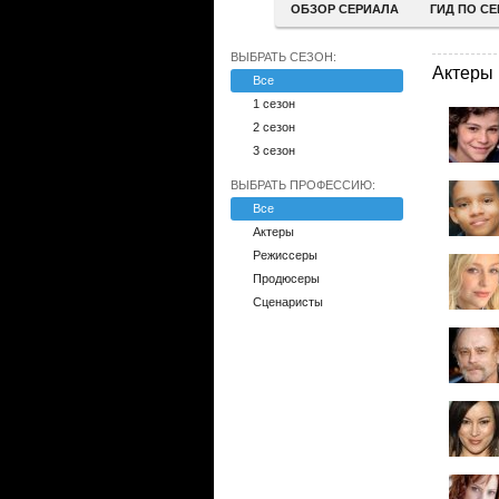
ОБЗОР СЕРИАЛА
ГИД ПО С
ВЫБРАТЬ СЕЗОН:
Актеры
Все
1 сезон
2 сезон
3 сезон
ВЫБРАТЬ ПРОФЕССИЮ:
Все
Актеры
Режиссеры
Продюсеры
Сценаристы