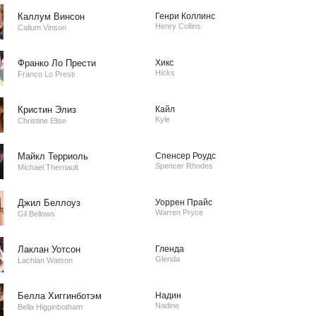
Каллум Винсон
Генри Коллинс
Henry Collins
Callum Vinson
Франко Ло Прести
Хикс
Hicks
Franco Lo Presti
Кристин Элиз
Кайл
Kyle
Christine Elise
Майкл Терриоль
Спенсер Роудс
Spencer Rhodes
Michael Therriault
Джил Беллоуз
Уоррен Прайс
Warren Pryce
Gil Bellows
Лаклан Уотсон
Гленда
Glenda
Lachlan Watson
Белла Хиггинботэм
Надин
Nadine
Bella Higginbotham