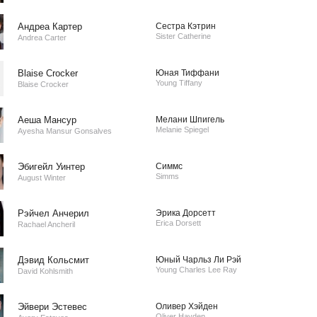
Андреа Картер
Сестра Кэтрин
Sister Catherine
Andrea Carter
Blaise Crocker
Юная Тиффани
Young Tiffany
Blaise Crocker
Аеша Мансур
Мелани Шпигель
Melanie Spiegel
Ayesha Mansur Gonsalves
Эбигейл Уинтер
Симмс
Simms
August Winter
Рэйчел Анчерил
Эрика Дорсетт
Erica Dorsett
Rachael Ancheril
Дэвид Кольсмит
Юный Чарльз Ли Рэй
Young Charles Lee Ray
David Kohlsmith
Эйвери Эстевес
Оливер Хэйден
Oliver Hayden