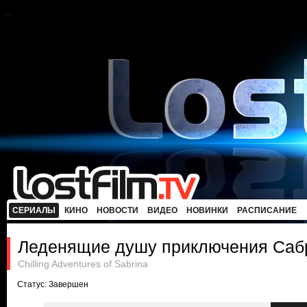
СЕРИАЛЫ
КИНО
НОВОСТИ
ВИДЕО
НОВИНКИ
РАСПИСАНИЕ
Леденящие душу приключения Саб
Chilling Adventures of Sabrina
Статус: Завершен