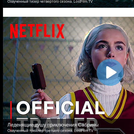
Озвученный тизер четвертого сезона. LostFilm.TV
Леденящие душу приключения Сабрины
Озвученный трейлер третьего сезона. LostFilm.TV