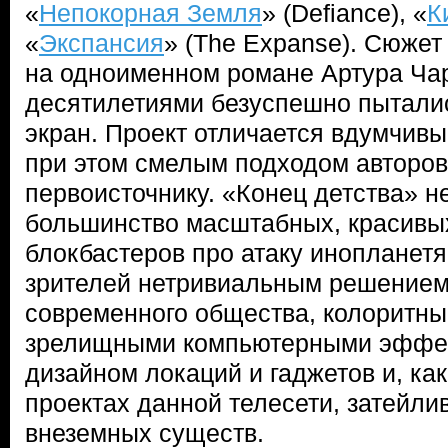
«
Непокорная Земля
» (Defiance), «
К
«
Экспансия
» (The Expanse). Сюжет
на одноименном романе Артура Чар
десятилетиями безуспешно пытали
экран. Проект отличается вдумчив
при этом смелым подходом авторов
первоисточнику. «Конец детства» н
большинство масштабных, красивых
блокбастеров про атаку инопланет
зрителей нетривиальным решение
современного общества, колоритн
зрелищными компьютерными эффе
дизайном локаций и гаджетов и, как
проектах данной телесети, затейл
внеземных существ.