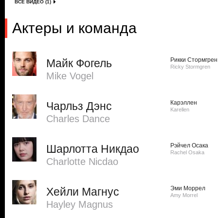
ВСЕ ВИДЕО (1)
Актеры и команда
Рикки Стормгрен
Майк Фогель
Ricky Stormgren
Mike Vogel
Карэллен
Чарльз Дэнс
Karellen
Charles Dance
Рэйчел Осака
Шарлотта Никдао
Rachel Osaka
Charlotte Nicdao
Эми Моррел
Хейли Магнус
Amy Morrel
Hayley Magnus