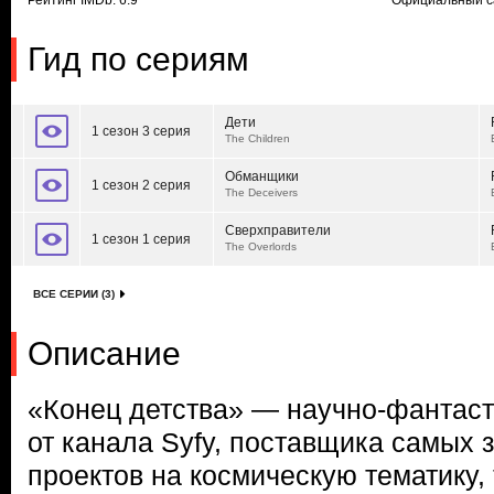
Рейтинг IMDb: 6.9
Официальный с
Гид по сериям
Дети
1 сезон 3 серия
The Children
Обманщики
1 сезон 2 серия
The Deceivers
Сверхправители
1 сезон 1 серия
The Overlords
ВСЕ СЕРИИ (3)
Описание
«Конец детства» — научно-фантаст
от канала Syfy, поставщика самых
проектов на космическую тематику, 