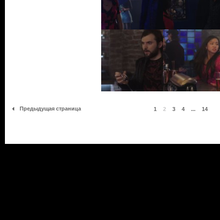
Предыдущая страница
1
2
3
4
...
14