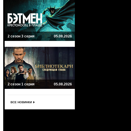
2 сезон 3 серия
05.08.2026
2 сезон 1 серия
05.08.2026
ВСЕ НОВИНКИ