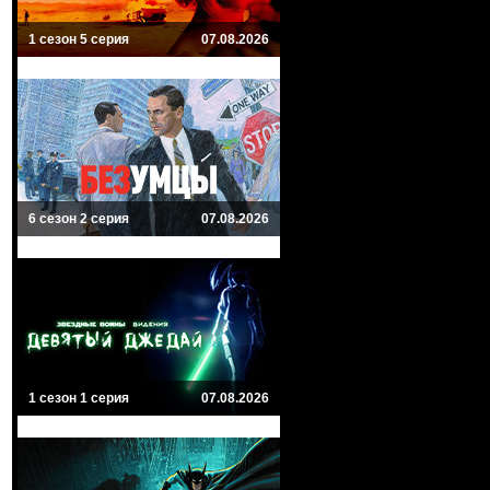
1 сезон 5 серия
07.08.2026
6 сезон 2 серия
07.08.2026
1 сезон 1 серия
07.08.2026