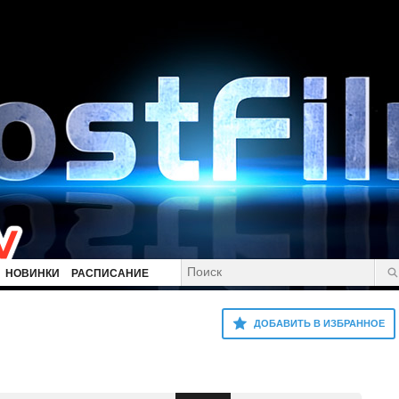
НОВИНКИ
РАСПИСАНИЕ
ДОБАВИТЬ В ИЗБРАННОЕ