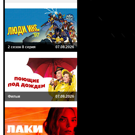
2 сезон 8 серия
07.08.2026
Фильм
07.08.2026