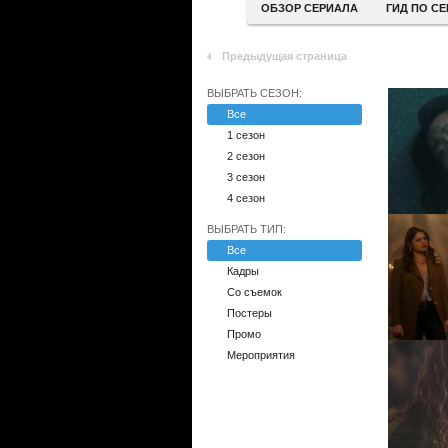
ОБЗОР СЕРИАЛА
ГИД ПО С
Предыдущая страница
ВЫБРАТЬ СЕЗОН:
Все
1 сезон
2 сезон
3 сезон
4 сезон
ВЫБРАТЬ ТИП:
Все
Кадры
Со съемок
Постеры
Промо
Мероприятия