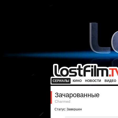
СЕРИАЛЫ
КИНО
НОВОСТИ
ВИДЕО
Зачарованные
Charmed
Статус: Завершен