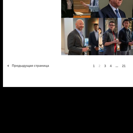
Предыдущая страница
1
2
3
4
...
21