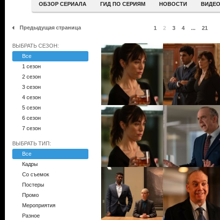
ОБЗОР СЕРИАЛА
ГИД ПО СЕРИЯМ
НОВОСТИ
ВИДЕ
Предыдущая страница
1
2
3
4
...
21
ВЫБРАТЬ СЕЗОН:
Все
1 сезон
2 сезон
3 сезон
4 сезон
5 сезон
6 сезон
7 сезон
ВЫБРАТЬ ТИП:
Все
Кадры
Со съемок
Постеры
Промо
Мероприятия
Разное