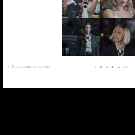
Предыдущая страница
1
2
3
4
...
16