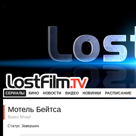
СЕРИАЛЫ
КИНО
НОВОСТИ
ВИДЕО
НОВИНКИ
РАСПИСАНИЕ
Мотель Бейтса
Bates Motel
Статус: Завершен