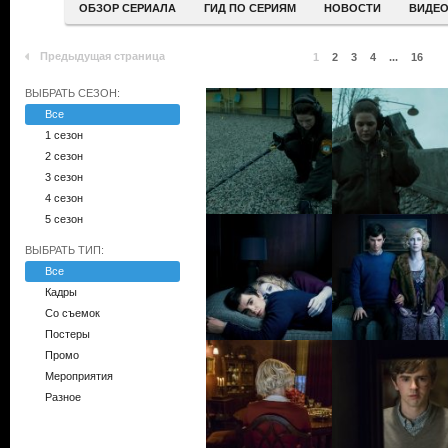
ОБЗОР СЕРИАЛА
ГИД ПО СЕРИЯМ
НОВОСТИ
ВИДЕ
Предыдущая страница
1
2
3
4
...
16
ВЫБРАТЬ СЕЗОН:
Все
1 сезон
2 сезон
3 сезон
4 сезон
5 сезон
ВЫБРАТЬ ТИП:
Все
Кадры
Со съемок
Постеры
Промо
Мероприятия
Разное