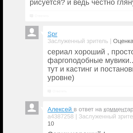
рисуется? и ведь честно гляну
Ответить
Spr
|
Заслуженный зритель
Оценка
сериал хороший , прост
фаргоподобные мувики.
тут и кастинг и постано
уровне)
Ответить
Алексей
в ответ на
коммента
|
a4387258
Заслуженный зрите
10