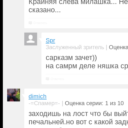
Крайняя слева милашка... Не
сказано...
Ответить
Spr
|
Заслуженный зритель
Оценка
сарказм зачет))
на самрм деле няшка ср
Ответить
dimich
|
-=Спамер=-
Оценка серии: 1 из 10
заходишь на лост что бы вый
печальней.но вот с какой за