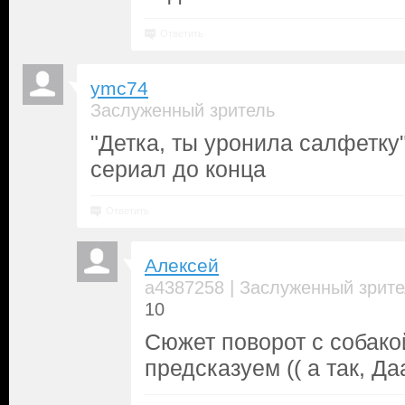
Ответить
ymc74
Заслуженный зритель
"Детка, ты уронила салфетку"
сериал до конца
Ответить
Алексей
|
a4387258
Заслуженный зрите
10
Сюжет поворот с собако
предсказуем (( а так, Даа