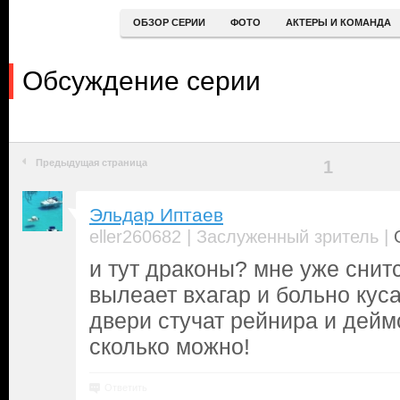
ОБЗОР СЕРИИ
ФОТО
АКТЕРЫ И КОМАНДА
Обсуждение серии
Предыдущая страница
1
Эльдар Иптаев
|
|
eller260682
Заслуженный зритель
и тут драконы? мне уже снитс
вылеает вхагар и больно кусае
двери стучат рейнира и дейм
сколько можно!
Ответить