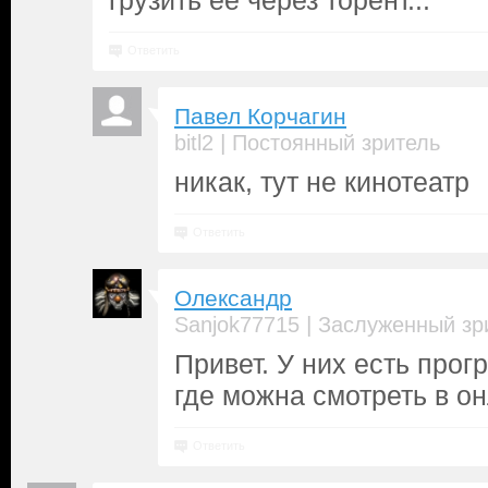
грузить её через торент...
Ответить
Павел Корчагин
|
bitl2
Постоянный зритель
никак, тут не кинотеатр
Ответить
Олександр
|
Sanjok77715
Заслуженный зр
Привет. У них есть про
где можна смотреть в о
Ответить