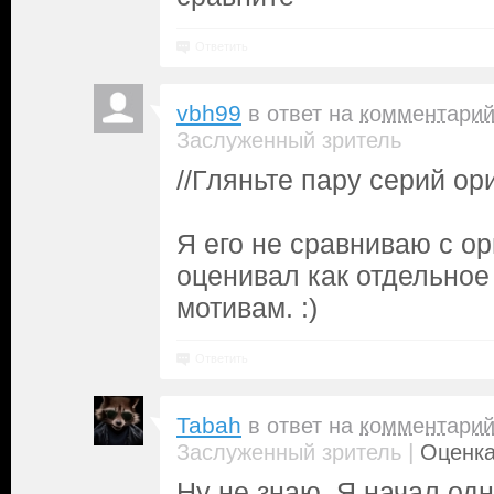
Ответить
vbh99
в ответ на
комментари
Заслуженный зритель
//Гляньте пару серий ор
Я его не сравниваю с ор
оценивал как отдельное
мотивам. :)
Ответить
Tabah
в ответ на
комментари
|
Заслуженный зритель
Оценка
Ну не знаю. Я начал од