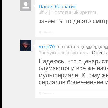
Павел Корчагин
|
bitl2
Постоянный зритель
зачем ты тогда это смо
Ответить
rrrok70
в ответ на
комментари
|
Заслуженный зритель
Оценка
Надеюсь, что сценарис
одумаются и все же нач
мультсериале. К тому же
сериалов более-менее 
Ответить