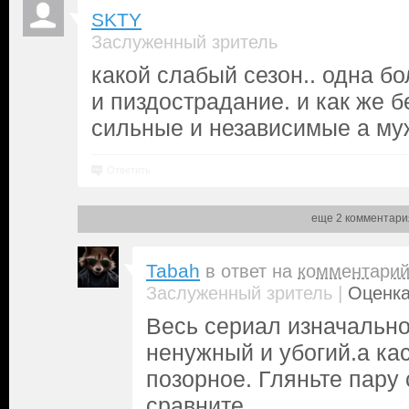
SKTY
Заслуженный зритель
какой слабый сезон.. одна б
и пиздострадание. и как же б
сильные и независимые а муж
Ответить
еще 2 комментари
Tabah
в ответ на
комментари
|
Заслуженный зритель
Оценка
Весь сериал изначальн
ненужный и убогий.а ка
позорное. Гляньте пару
сравните