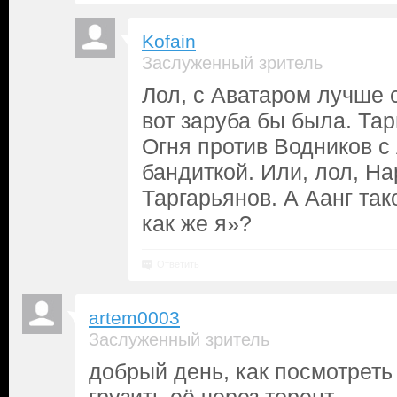
Kofain
Заслуженный зритель
Лол, с Аватаром лучше с
вот заруба бы была. Та
Огня против Водников с
бандиткой. Или, лол, На
Таргарьянов. А Аанг та
как же я»?
Ответить
artem0003
Заслуженный зритель
добрый день, как посмотреть