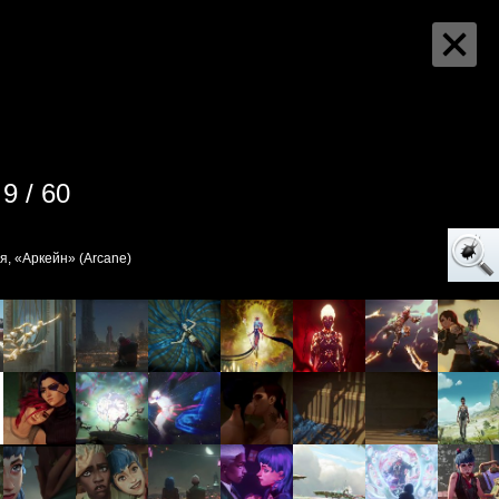
9 / 60
я, «Аркейн» (Arcane)