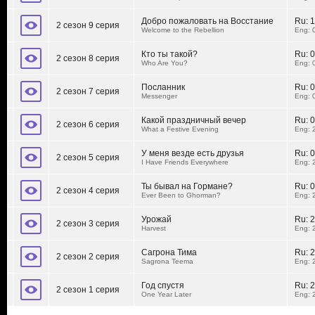
Добро пожаловать на Восстание
Ru:
1
2 сезон 9 серия
Welcome to the Rebellion
Eng: 
Кто ты такой?
Ru:
0
2 сезон 8 серия
Who Are You?
Eng: 
Посланник
Ru:
0
2 сезон 7 серия
Messenger
Eng: 
Какой праздничный вечер
Ru:
0
2 сезон 6 серия
What a Festive Evening
Eng: 
У меня везде есть друзья
Ru:
0
2 сезон 5 серия
I Have Friends Everywhere
Eng: 
Ты бывал на Гормане?
Ru:
0
2 сезон 4 серия
Ever Been to Ghorman?
Eng: 
Урожай
Ru:
2
2 сезон 3 серия
Harvest
Eng: 
Сагрона Тима
Ru:
2
2 сезон 2 серия
Sagrona Teema
Eng: 
Год спустя
Ru:
2
2 сезон 1 серия
One Year Later
Eng: 