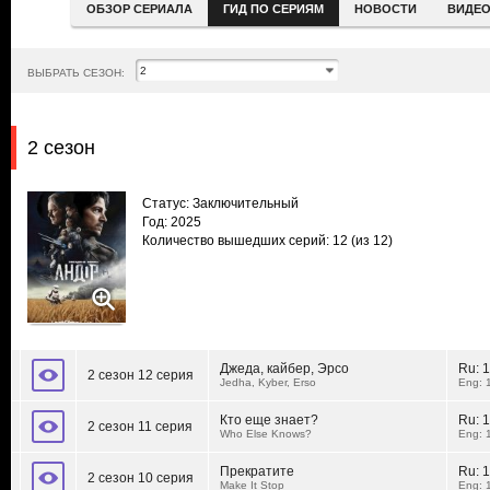
ОБЗОР СЕРИАЛА
ГИД ПО СЕРИЯМ
НОВОСТИ
ВИДЕ
ВЫБРАТЬ СЕЗОН:
2 сезон
Статус: Заключительный
Год: 2025
Количество вышедших серий: 12
(из 12)
Джеда, кайбер, Эрсо
Ru:
1
2 сезон 12 серия
Jedha, Kyber, Erso
Eng: 
Кто еще знает?
Ru:
1
2 сезон 11 серия
Who Else Knows?
Eng: 
Прекратите
Ru:
1
2 сезон 10 серия
Make It Stop
Eng: 