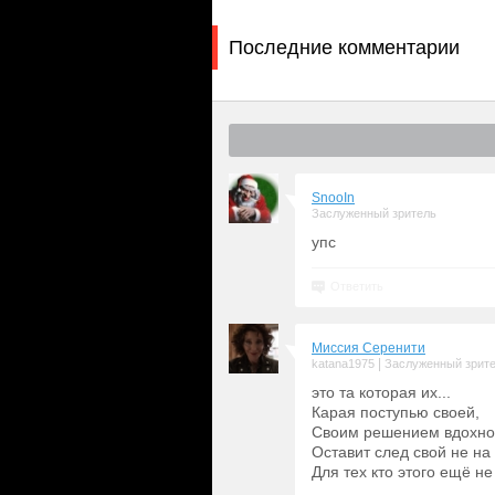
Последние комментарии
SnooIn
Заслуженный зритель
упс
Ответить
Миссия Серенити
|
katana1975
Заслуженный зрит
это та которая их...
Карая поступью своей,
Своим решением вдохно
Оставит след свой не на 
Для тех кто этого ещё не