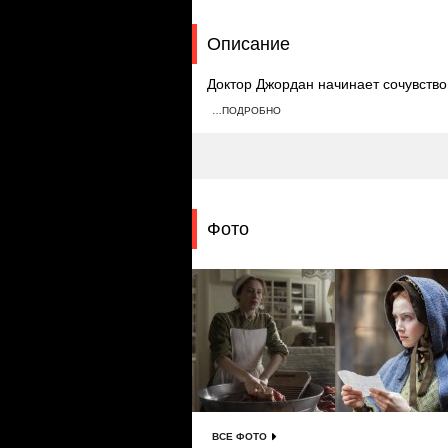
Описание
Доктор Джордан начинает сочувство
психиатру о своей лучшей подруге, 
…ПОДРОБНО
этой девушки оказывается не менее
мистической тайной.
Фото
ВСЕ ФОТО