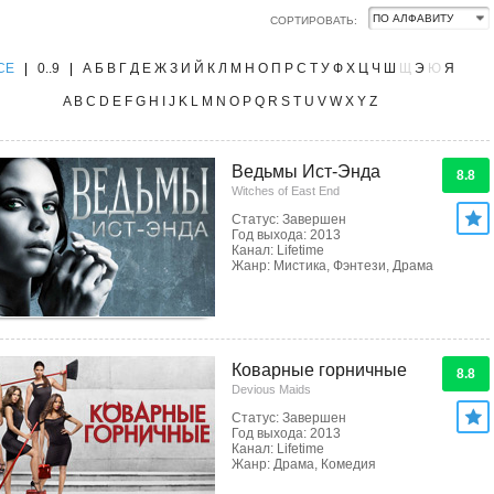
СОРТИРОВАТЬ:
CE
|
0..9
|
А
Б
В
Г
Д
Е
Ж
З
И
Й
К
Л
М
Н
О
П
Р
С
Т
У
Ф
Х
Ц
Ч
Ш
Щ
Э
Ю
Я
A
B
C
D
E
F
G
H
I
J
K
L
M
N
O
P
Q
R
S
T
U
V
W
X
Y
Z
Ведьмы Ист-Энда
8.8
Witches of East End
Статус: Завершен
Год выхода: 2013
Канал: Lifetime
Жанр: Мистика, Фэнтези, Драма
Коварные горничные
8.8
Devious Maids
Статус: Завершен
Год выхода: 2013
Канал: Lifetime
Жанр: Драма, Комедия