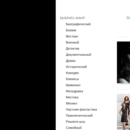
В
ВЫБРАТЬ ЖАНР:
Биографический
Боевик
Вестерн
Военный
Детектив
Документальный
Драма
Исторический
Комедия
Комиксы
Криминал
Мелодрама
Мистика
Мюзикл
Научная фантастика
Приключенческий
Реалити-шоу
Семейный