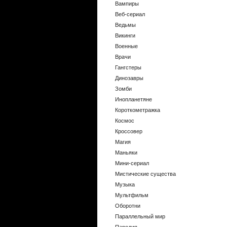
Вампиры
Веб-сериал
Ведьмы
Викинги
Военные
Врачи
Гангстеры
Динозавры
Зомби
Инопланетяне
Короткометражка
Космос
Кроссовер
Магия
Маньяки
Мини-сериал
Мистические существа
Музыка
Мультфильм
Оборотни
Параллельный мир