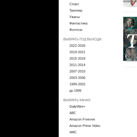
Спорт
Триллер
Ужасы
Фантастика
Фэнтези
ВЫБРАТЬ ГОД ВЫХОДА:
2022-2026
2019-2021
2015-2018
2011-2014
2007-2010
2003-2006
1999-2002
до 1999
ВЫБРАТЬ КАНАЛ:
DailyWire+
ABC
Amazon Freevee
Amazon Prime Video
AMC