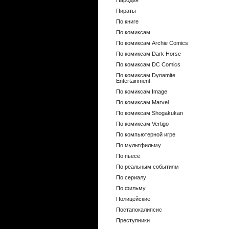
Пародия
Пираты
По книге
По комиксам
По комиксам Archie Comics
По комиксам Dark Horse
По комиксам DC Comics
По комиксам Dynamite
Entertainment
По комиксам Image
По комиксам Marvel
По комиксам Shogakukan
По комиксам Vertigo
По компьютерной игре
По мультфильму
По пьесе
По реальным событиям
По сериалу
По фильму
Полицейские
Постапокалипсис
Преступники