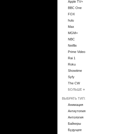
Apple TV+
BBC One
FOX
hulu
Max
MGM+
NBC
Netflix
Prime Video
Rai 1
Roku
Showtime
Syfy
The CW
БОЛЬШЕ
ВЫБРАТЬ ТИП:
Анимация
Антиутопия
Антология
Байкеры
Будущее