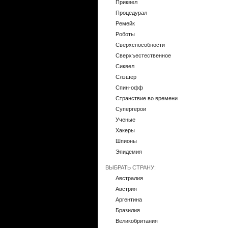
Приквел
Процедурал
Ремейк
Роботы
Сверхспособности
Сверхъестественное
Сиквел
Слэшер
Спин-офф
Странствие во времени
Супергерои
Ученые
Хакеры
Шпионы
Эпидемия
ВЫБРАТЬ СТРАНУ:
Австралия
Австрия
Аргентина
Бразилия
Великобритания