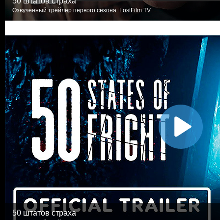
50 штатов страха
Озвученный трейлер первого сезона. LostFilm.TV
50 штатов страха