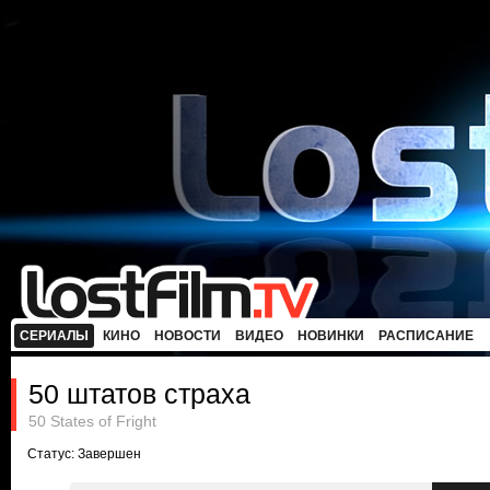
СЕРИАЛЫ
КИНО
НОВОСТИ
ВИДЕО
НОВИНКИ
РАСПИСАНИЕ
50 штатов страха
50 States of Fright
Статус: Завершен