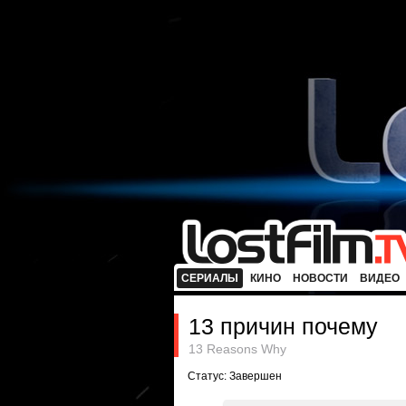
СЕРИАЛЫ
КИНО
НОВОСТИ
ВИДЕО
13 причин почему
13 Reasons Why
Статус: Завершен