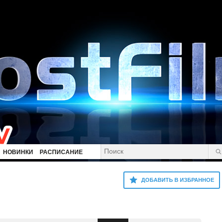
НОВИНКИ
РАСПИСАНИЕ
ДОБАВИТЬ В ИЗБРАННОЕ