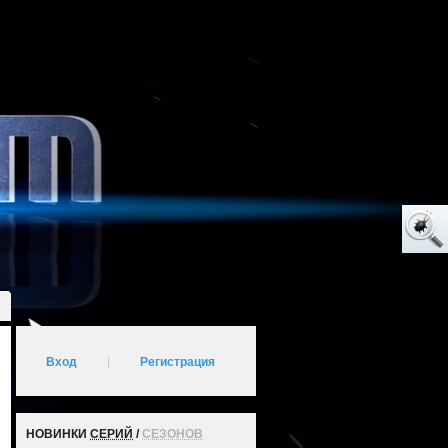
Вход
|
Регистрация
НОВИНКИ
СЕРИЙ
/
СЕЗОНОВ