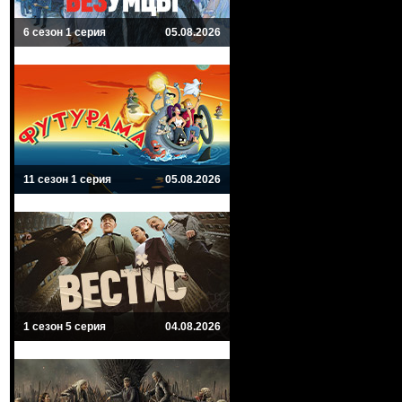
6 сезон 1 серия
05.08.2026
11 сезон 1 серия
05.08.2026
1 сезон 5 серия
04.08.2026