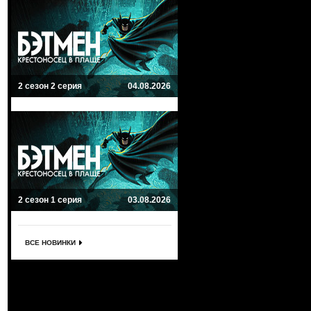
2 сезон 2 серия
04.08.2026
2 сезон 1 серия
03.08.2026
ВСЕ НОВИНКИ