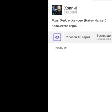
Хэппи!
Happy!
Хейли Хенсен
Роль:
(Hailey Hansen)
Количество серий: 18
Воскреше
2 сезон 10 серия
Resurrection
…БОЛЬШЕ