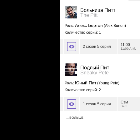
Больница Питт
The Pitt
Алекс Бертон
Роль:
(Alex Burton)
Количество серий: 1
11:00
2 сезон 5 серия
11:00 A.M.
Подлый Пит
Sneaky Pete
Юный Пит
Роль:
(Young Pete)
Количество серий: 2
Сэм
1 сезон 5 серия
Sam
…БОЛЬШЕ