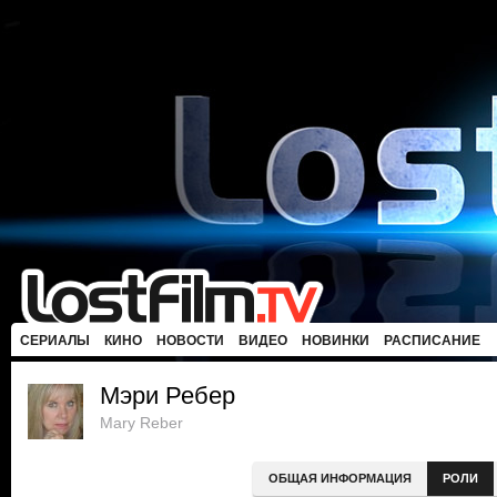
СЕРИАЛЫ
КИНО
НОВОСТИ
ВИДЕО
НОВИНКИ
РАСПИСАНИЕ
Мэри Ребер
Mary Reber
ОБЩАЯ ИНФОРМАЦИЯ
РОЛИ