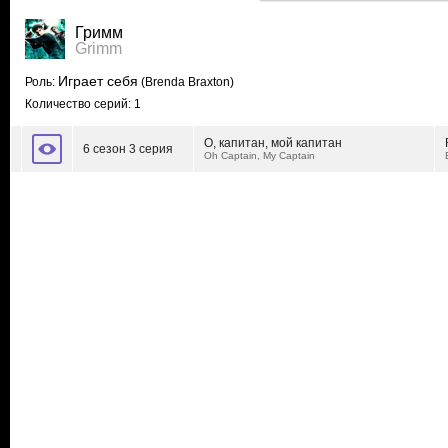
Гримм
Grimm
Играет себя
Роль:
(Brenda Braxton)
Количество серий: 1
О, капитан, мой капитан
6 сезон 3 серия
Oh Captain, My Captain