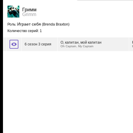
Гримм
Grimm
Играет себя
Роль:
(Brenda Braxton)
Количество серий: 1
О, капитан, мой капитан
6 сезон 3 серия
Oh Captain, My Captain