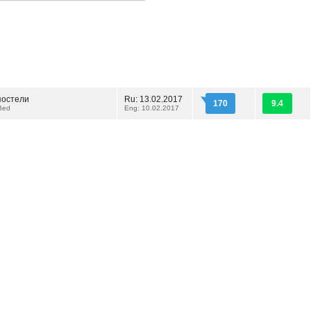
постели
Ru: 13.02.2017
170
9.4
 Bed
Eng: 10.02.2017