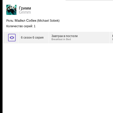
Гримм
Grimm
Майкл Собек
Роль:
(Michael Sobek)
Количество серий: 1
Завтрак в постели
6 сезон 6 серия
Breakfast in Bed