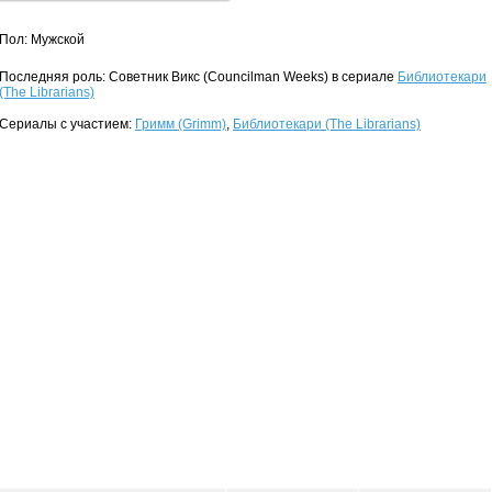
Пол: Мужской
Последняя роль: Советник Викс (Councilman Weeks) в сериале
Библиотекари
(The Librarians)
Сериалы с участием:
Гримм (Grimm)
,
Библиотекари (The Librarians)