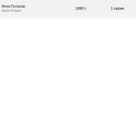
Янек Пуласки
1990 г.
1 серия
Janek Pulaski