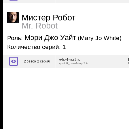
Мистер Робот
Mr. Robot
Мэри Джо Уайт
Роль:
(Mary Jo White)
Количество серий: 1
м4ск4-чст2.tc
2 сезон 2 серия
eps2.0_unm4sk-pt2.tc