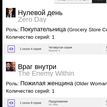
Нулевой день
Zero Day
Покупательница
Роль:
(Grocery Store C
Количество серий: 1
Четвёртая серия
1 сезон 4 серия
Episode 4
Враг внутри
The Enemy Within
Пожилая женщина
Роль:
(Older Woman
Количество серий: 1
Предложение
1 сезон 8 серия
An Offer