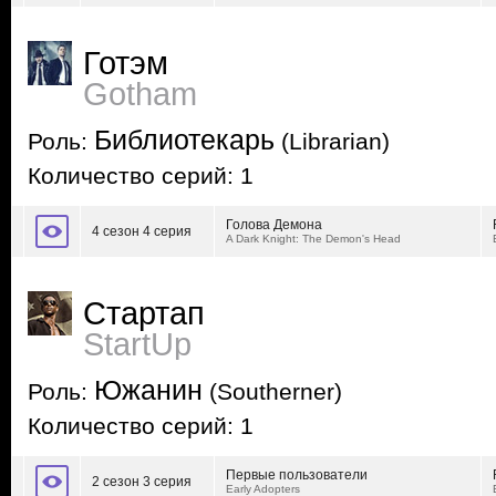
Готэм
Gotham
Библиотекарь
Роль:
(Librarian)
Количество серий: 1
Голова Демона
4 сезон 4 серия
A Dark Knight: The Demon's Head
Стартап
StartUp
Южанин
Роль:
(Southerner)
Количество серий: 1
Первые пользователи
2 сезон 3 серия
Early Adopters