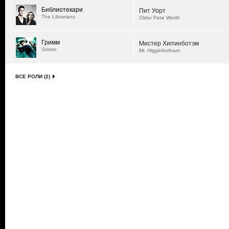
Библиотекари
Пит Уорт
The Librarians
Older Pete Worth
Гримм
Мистер Хиггинботэм
Grimm
Mr. Higginbotham
ВСЕ РОЛИ (2)