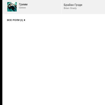
Гримм
Брайан Грэди
Grimm
Brian Grady
ВСЕ РОЛИ (1)