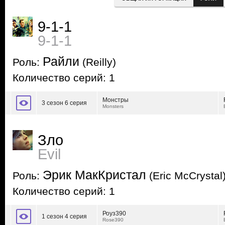
9-1-1
9-1-1
Райли
Роль:
(Reilly)
Количество серий: 1
Монстры
3 сезон 6 серия
Monsters
Зло
Evil
Эрик МакКристал
Роль:
(Eric McCrystal
Количество серий: 1
Роуз390
1 сезон 4 серия
Rose390