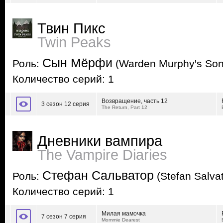
Твин Пикс
Twin Peaks
Сын Мёрфи
Роль:
(Warden Murphy's Son
Количество серий: 1
Возвращение, часть 12
3 сезон 12 серия
The Return, Part 12
Дневники вампира
The Vampire Diaries
Стефан Сальватор
Роль:
(Stefan Salva
Количество серий: 1
Милая мамочка
7 сезон 7 серия
Mommie Dearest