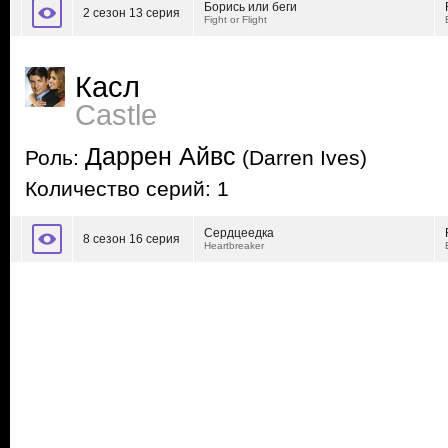
Борись или беги
2 сезон 13 серия
Fight or Flight
Касл
Castle
Даррен Айвс
Роль:
(Darren Ives)
Количество серий: 1
Сердцеедка
8 сезон 16 серия
Heartbreaker