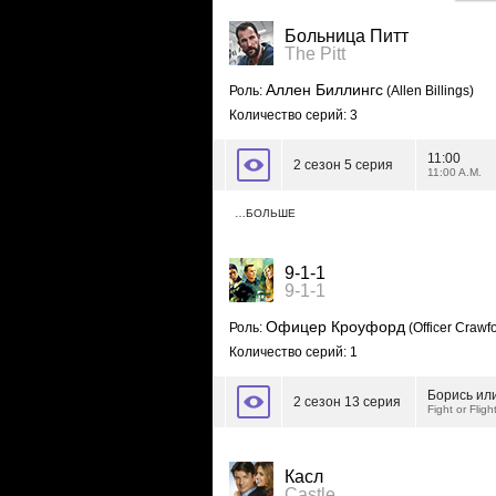
Больница Питт
The Pitt
Аллен Биллингс
Роль:
(Allen Billings)
Количество серий: 3
11:00
2 сезон 5 серия
11:00 A.M.
…БОЛЬШЕ
9-1-1
9-1-1
Офицер Кроуфорд
Роль:
(Officer Crawf
Количество серий: 1
Борись или
2 сезон 13 серия
Fight or Fligh
Касл
Castle