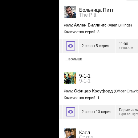
Больница Питт
The Pitt
Аллен Биллингс
Роль:
(Allen Billings)
Количество серий: 3
11:00
2 сезон 5 серия
11:00 A.M.
…БОЛЬШЕ
9-1-1
9-1-1
Офицер Кроуфорд
Роль:
(Officer Crawf
Количество серий: 1
Борись или
2 сезон 13 серия
Fight or Fligh
Касл
Castle