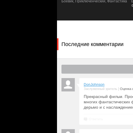
а, Фантастика, Боевик,
Боевик, Приключенческий, Фантастика
бороться с захватчиками.
люченческий
Последние комментарии
DonJohnson
|
Заслуженный зритель
Оценка 
Прекрасный фильм. Прос
многих фантастических 
дерьмо и с наслаждение
Ответить