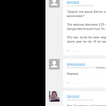
kolombok
Заслуженный зритель
"}{ерня эти ваши Битлз,
шепелявят"
Эта версия фильма 133 м
продолжительностью 3ч 
Это как, если бы вам не
треть уже тю-тю. И тут ж
Ответить
mmegashara1
|
Заслуженный зритель
Оценка 
Нормас
Ответить
Old-Good
Заслуженный зритель
Это "театральная" версия