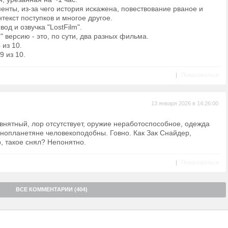
нты, из-за чего история искажена, повествование рваное и
текст поступков и многое другое.
од и озвучка "LostFilm".
 версию - это, по сути, два разных фильма.
 из 10.
9 из 10.
|
Пожаловаться
13 января 2026 в 14:26:00
внятный, лор отсутствует, оружие неработоспособное, одежда
инопланетяне человекоподобны. Говно. Как Зак Снайдер,
, такое снял? Непонятно.
|
Пожаловаться
ВСЕ КОММЕНТАРИИ (404)