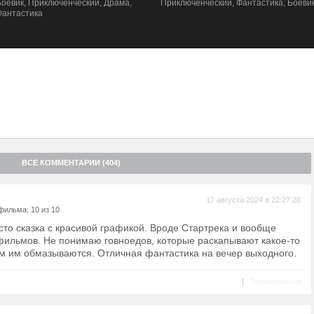
Боевик, Приключенческий, Драма,
Приключенческий, Фантастика, Боеви
Фантастика
ВСЕ КОММЕНТАРИИ (404)
17 августа 2024 в 22:27:28
фильма: 10 из 10
то сказка с красивой графикой. Вроде Стартрека и вообще
фильмов. Не понимаю говноедов, которые раскапывают какое-то
м им обмазываются. Отличная фантастика на вечер выходного.
|
Пожаловаться