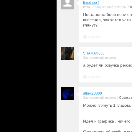
timothee f
|
|
timfa
Заслуженный зритель
Оц
Постановка боев не очен
классная, зак хотел чет
глянуть.
Ответить
SHAMAN666
Заслуженный зритель
а будет ли озвучка режи
Ответить
alliex20000
|
Заслуженный зритель
Оценка 
Можно глянуть 1 глазом,
.
Идея и графика , ничего 
Отсутствие обнажённых с