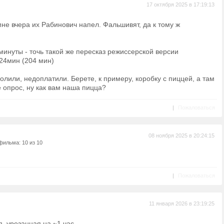
17 октября 2025 в 17:19:13
 мне вчера их Рабинович напел. Фальшивят, да к тому ж
инуты - точь такой же пересказ режиссерской версии
24мин (204 мин)
долили, недоплатили. Берете, к примеру, коробку с пиццей, а там
е опрос, ну как вам наша пицца?
|
Пожаловаться
08 ноября 2025 в 20:24:15
фильма: 10 из 10
|
Пожаловаться
11 января 2026 в 23:19:25
, урезанная на ~1 час.