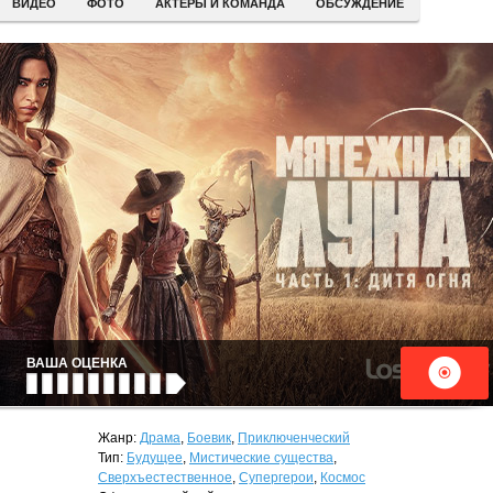
ВИДЕО
ФОТО
АКТЕРЫ И КОМАНДА
ОБСУЖДЕНИЕ
ВАША ОЦЕНКА
Жанр:
Драма
,
Боевик
,
Приключенческий
Тип:
Будущее
,
Мистические существа
,
Сверхъестественное
,
Супергерои
,
Космос