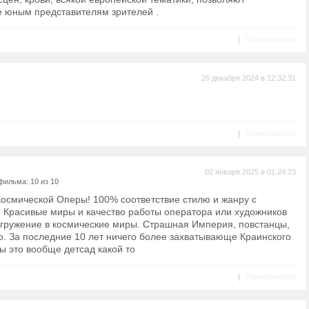
 юным представителям зрителей .
|
Пожаловаться
26 декабря 2024 в 12:32:31
|
Пожаловаться
02 января 2025 в 01:24:23
фильма: 10 из 10
осмической Оперы! 100% соответствие стилю и жанру с
! Красивые миры и качество работы оператора или художников
гружение в космические миры. Страшная Империя, повстанцы,
о. За последние 10 лет ничего более захватывающе Краинского
ы это вообще детсад какой то
|
Пожаловаться