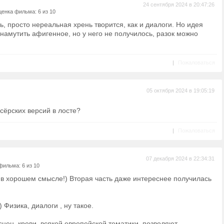
24 сентября 2024 в 20:47:26
енка фильма: 6 из 10
ь, просто нереальная хрень творится, как и диалоги. Но идея
о намутить афигенное, но у него не получилось, разок можно
|
Пожаловаться
05 октября 2024 в 19:05:19
ссёрских версий в лосте?
|
Пожаловаться
07 декабря 2024 в 22:34:31
фильма: 6 из 10
 в хорошем смысле!) Вторая часть даже интереснее получилась
) Физика, диалоги , ну такое.
цен, крови, всякой европейской тематики, позволяют