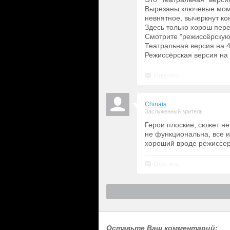
Вырезаны ключевые моме
невнятное, вычеркнут кон
Здесь только хорош перев
Смотрите "режиссёрскую"
Театральная версия на 4
Режиссёрская версия на 
Ответить
Chinais
Заслуженный зритель
Герои плоские, сюжет не
не функциональна, все 
хороший вроде режиссер
Ответить
Оставьте Ваш комментарий: