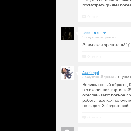
посмотреть фильм более
Ответить
John_DOE_76
Заслуженный зритель
Эпическая хренотень! )))
Ответить
JaaKorppi
|
Заслуженный зритель
Оценка 
Великолепный образец К
великолепной картинкой
обеспечивают полное по
роботы, всё как положен
не видел. Звёздные войн
Ответить