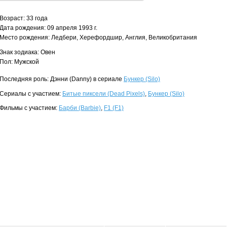
Возраст: 33 года
Дата рождения: 09 апреля 1993 г.
Место рождения: Ледбери, Херефордшир, Англия, Великобритания
Знак зодиака: Овен
Пол: Мужской
Последняя роль: Дэнни (Danny) в сериале
Бункер (Silo)
Сериалы с участием:
Битые пиксели (Dead Pixels)
,
Бункер (Silo)
Фильмы с участием:
Барби (Barbie)
,
F1 (F1)