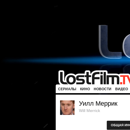
СЕРИАЛЫ
КИНО
НОВОСТИ
ВИДЕО
Уилл Меррик
Will Merrick
ОБЩАЯ ИН