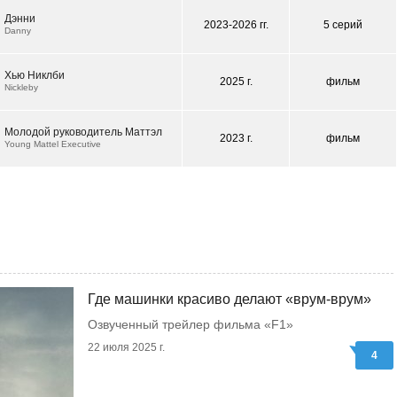
Дэнни
2023-2026 гг.
5 серий
Danny
Хью Никлби
2025 г.
фильм
Nickleby
Молодой руководитель Маттэл
2023 г.
фильм
Young Mattel Executive
Где машинки красиво делают «врум-врум»
Озвученный трейлер фильма «F1»
22 июля 2025 г.
4