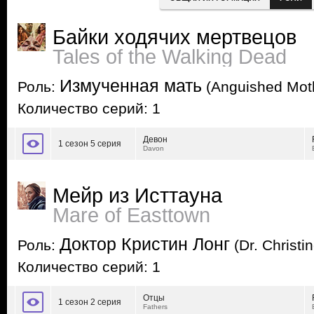
Байки ходячих мертвецов
Tales of the Walking Dead
Измученная мать
Роль:
(Anguished Mot
Количество серий: 1
Девон
1 сезон 5 серия
Davon
Мейр из Исттауна
Mare of Easttown
Доктор Кристин Лонг
Роль:
(Dr. Christi
Количество серий: 1
Отцы
1 сезон 2 серия
Fathers