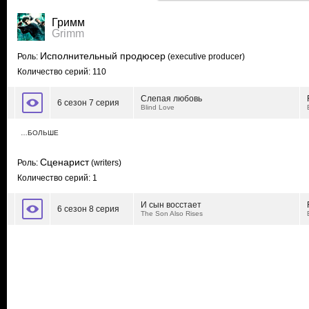
Гримм
Grimm
Исполнительный продюсер
Роль:
(executive producer)
Количество серий: 110
Слепая любовь
6 сезон 7 серия
Blind Love
…БОЛЬШЕ
Сценарист
Роль:
(writers)
Количество серий: 1
И сын восстает
6 сезон 8 серия
The Son Also Rises