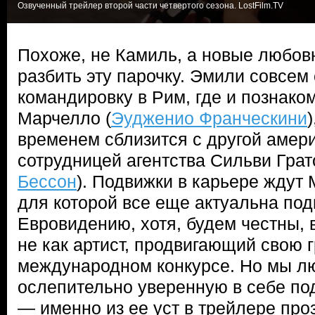
Озвученный трейлер второй части четвертого сезона. LostFilm.TV
Похоже, не Камиль, а новые любов
разбить эту парочку. Эмили совсем 
командировку в Рим, где и познако
Марчелло (
Эудженио Франческини
временем сблизится с другой амери
сотрудницей агентства Сильви Гра
Бессон
). Подвижки в карьере ждут 
для которой все еще актуальна под
Евровидению, хотя, будем честны, 
не как артист, продвигающий свою 
международном конкурсе. Но мы лю
ослепительно уверенную в себе под
— именно из ее уст в трейлере про