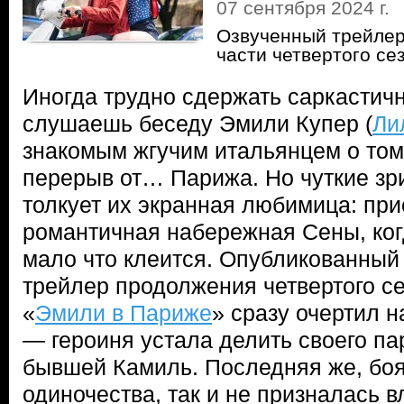
07 сентября 2024 г.
Озвученный трейлер
части четвертого с
Иногда трудно сдержать саркастич
слушаешь беседу Эмили Купер (
Ли
знакомым жгучим итальянцем о том,
перерыв от… Парижа. Но чуткие зри
толкует их экранная любимица: пр
романтичная набережная Сены, ког
мало что клеится. Опубликованный 
трейлер продолжения четвертого с
«
Эмили в Париже
» сразу очертил 
— героиня устала делить своего па
бывшей Камиль. Последняя же, боя
одиночества, так и не призналась 