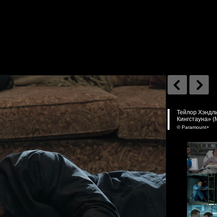
Тейлор Хэндли
Кингстауна» (M
© Paramount+