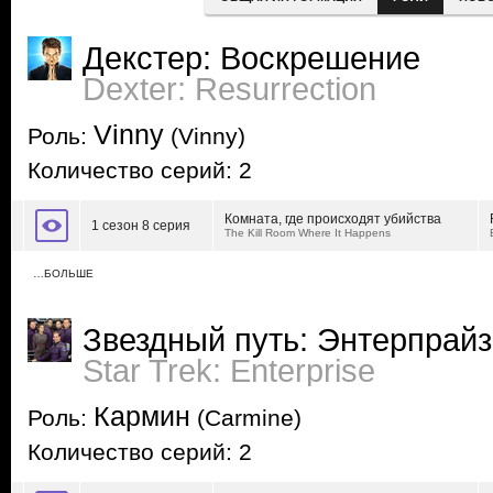
Декстер: Воскрешение
Dexter: Resurrection
Vinny
Роль:
(Vinny)
Количество серий: 2
Комната, где происходят убийства
1 сезон 8 серия
The Kill Room Where It Happens
…БОЛЬШЕ
Звездный путь: Энтерпрайз
Star Trek: Enterprise
Кармин
Роль:
(Carmine)
Количество серий: 2