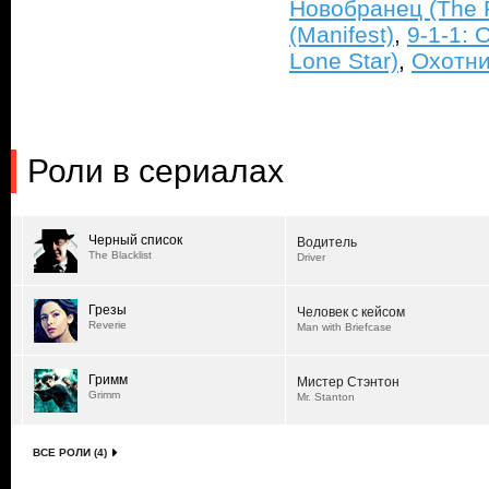
Новобранец (The 
(Manifest)
,
9-1-1: 
Lone Star)
,
Охотни
Роли в сериалах
Черный список
Водитель
The Blacklist
Driver
Грезы
Человек с кейсом
Reverie
Man with Briefcase
Гримм
Мистер Стэнтон
Grimm
Mr. Stanton
ВСЕ РОЛИ (4)