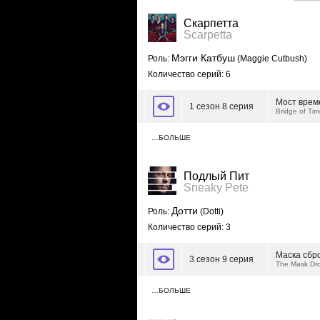
Скарпетта
Scarpetta
Мэгги Катбуш
Роль:
(Maggie Cutbush)
Количество серий: 6
Мост врем
1 сезон 8 серия
Bridge of Tim
…БОЛЬШЕ
Подлый Пит
Sneaky Pete
Дотти
Роль:
(Dotti)
Количество серий: 3
Маска сбр
3 сезон 9 серия
The Mask Dr
…БОЛЬШЕ