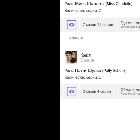
Мисс Шарлотт
Роль:
(Miss Charlotte)
Количество серий: 2
Где мое м
7 сезон 12 серия
Where Do I 
…БОЛЬШЕ
Касл
Castle
Пэтти Шульц
Роль:
(Patty Schultz)
Количество серий: 1
Обмани ме
2 сезон 4 серия
Fool Me Once