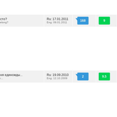
есто?
Ru: 17.01.2011
168
9
Belong?
Eng: 09.01.2011
ня единожды...
Ru: 19.09.2010
2
9.5
...
Eng: 12.10.2009