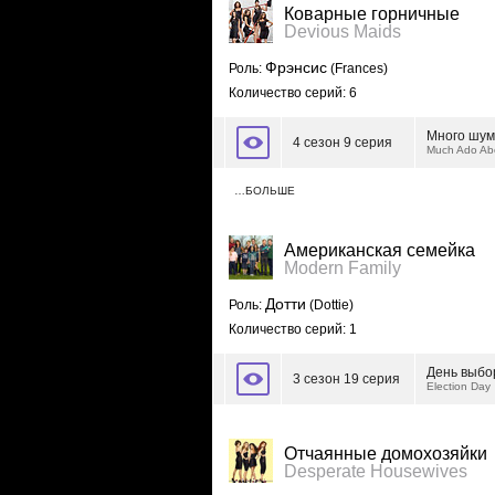
Коварные горничные
Devious Maids
Фрэнсис
Роль:
(Frances)
Количество серий: 6
Много шум
4 сезон 9 серия
Much Ado Abo
…БОЛЬШЕ
Американская семейка
Modern Family
Дотти
Роль:
(Dottie)
Количество серий: 1
День выбо
3 сезон 19 серия
Election Day
Отчаянные домохозяйки
Desperate Housewives