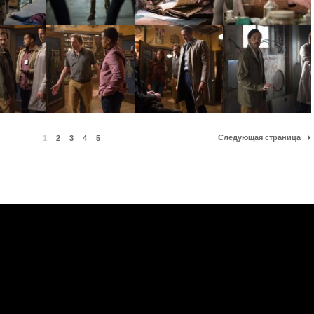
Следующая страница
1
2
3
4
5