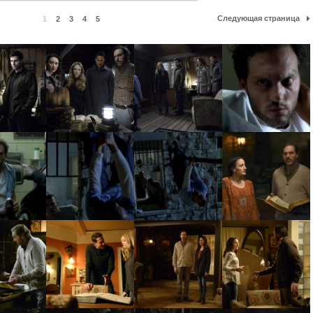
Следующая страница
1
2
3
4
5