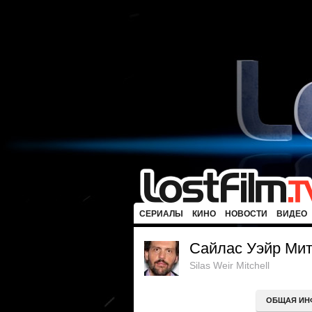
СЕРИАЛЫ
КИНО
НОВОСТИ
ВИДЕО
Сайлас Уэйр Ми
Silas Weir Mitchell
ОБЩАЯ ИН