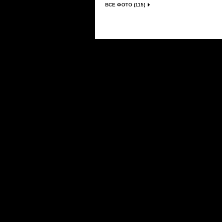
ВСЕ ФОТО (115)
Сериалы
|
Новости
|
Новинки
|
Видео
|
Расписани
О проекте
|
Правила
|
FAQ
|
Размещение реклам
LostFilm.TV. Лучшие сериалы, 2026 г. Копирован