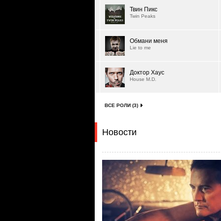
Твин Пикс
Twin Peaks
Обмани меня
Lie to me
Доктор Хаус
House M.D.
ВСЕ РОЛИ (3)
Новости