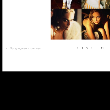
Предыдущая страница
1
2
3
4
...
21