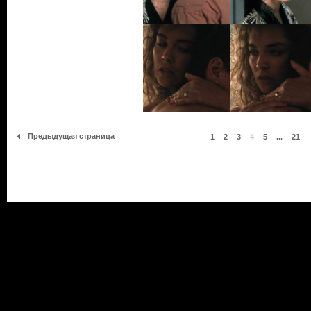
Предыдущая страница
1
2
3
4
5
...
21