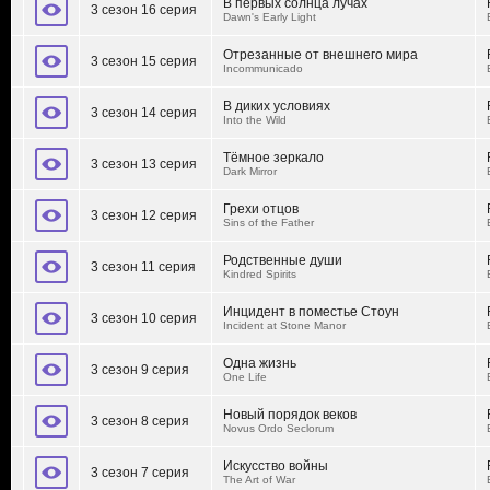
В первых солнца лучах
3 сезон 16 серия
Dawn's Early Light
Отрезанные от внешнего мира
3 сезон 15 серия
Incommunicado
В диких условиях
3 сезон 14 серия
Into the Wild
Тёмное зеркало
3 сезон 13 серия
Dark Mirror
Грехи отцов
3 сезон 12 серия
Sins of the Father
Родственные души
3 сезон 11 серия
Kindred Spirits
Инцидент в поместье Стоун
3 сезон 10 серия
Incident at Stone Manor
Одна жизнь
3 сезон 9 серия
One Life
Новый порядок веков
3 сезон 8 серия
Novus Ordo Seclorum
Искусство войны
3 сезон 7 серия
The Art of War