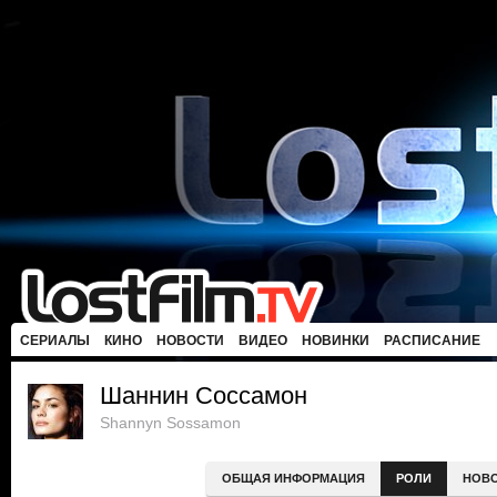
СЕРИАЛЫ
КИНО
НОВОСТИ
ВИДЕО
НОВИНКИ
РАСПИСАНИЕ
Шаннин Соссамон
Shannyn Sossamon
ОБЩАЯ ИНФОРМАЦИЯ
РОЛИ
НОВ