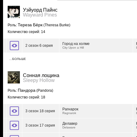
Уэйуорд Пайнс
Wayward Pines
Тереза Бёрк
Роль:
(Theresa Burke)
Количество серий: 14
Город на холме
2 сезон 6 серия
City Upon a Hill
…БОЛЬШЕ
Сонная лощина
Sleepy Hollow
Пандора
Роль:
(Pandora)
Количество серий: 18
Рагнарок
3 сезон 18 серия
Ragnarok
Делавер
3 сезон 17 серия
Delaware