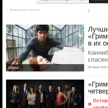
Предыдущая страница
1
Лучши
«Грим
в их о
Канниб
спасен
09 июня 2025 г
Статья
«Грим
четве
Остор
спойл