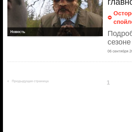
главн
Остор
спойл
Подроб
Новость
сезоне
06 сентября 20
Предыдущая страница
1