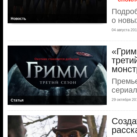
Подроб
о новы
Новость
04 августа 2014
«Грим
трети
монст
Премье
сериа
29 октября 201
Статья
Созда
расск