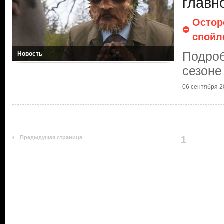
главн
Остор
спойл
Подроб
Новость
сезоне
06 сентября 20
Предыдущая страница
1