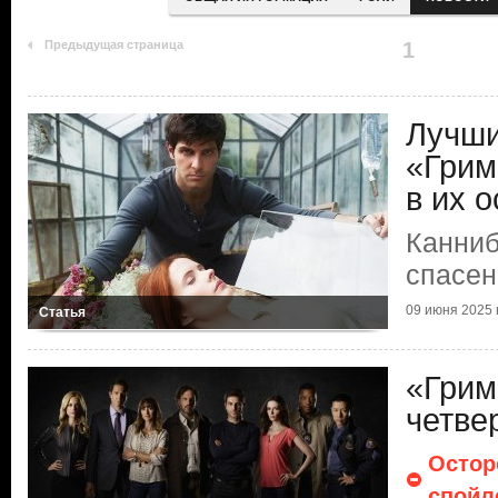
Предыдущая страница
1
Лучши
«Грим
в их о
Канниб
спасен
09 июня 2025 г
Статья
«Грим
четве
Остор
спойл