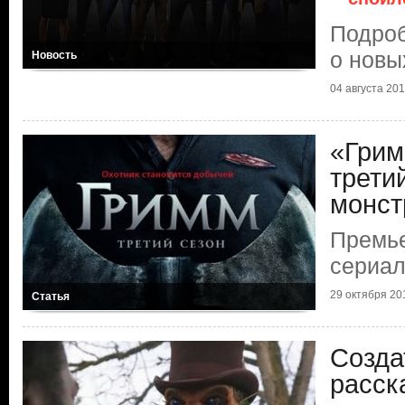
Подроб
о новы
Новость
04 августа 2014
«Грим
трети
монст
Премье
сериа
29 октября 201
Статья
Созда
расск